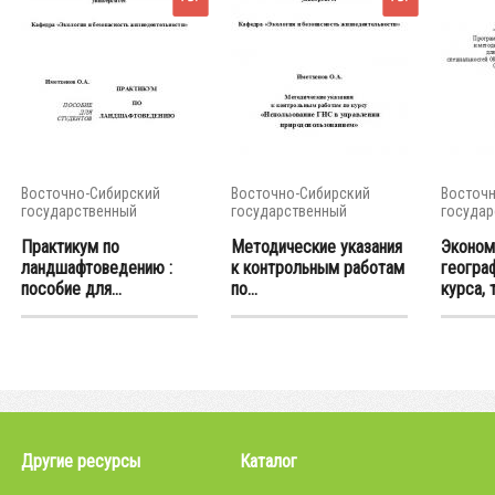
Восточно-Сибирский
Восточно-Сибирский
Восточн
государственный
государственный
государ
университет...
университет...
универси
Практикум по
Методические указания
Эконом
ландшафтоведению :
к контрольным работам
геогра
пособие для...
по...
курса, 
Другие ресурсы
Каталог