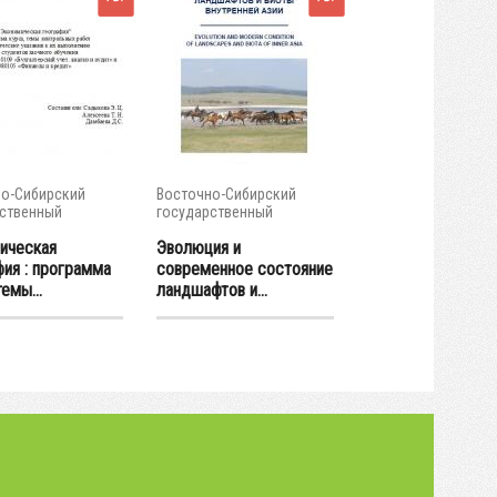
о-Сибирский
Восточно-Сибирский
ственный
государственный
тет...
университет...
ическая
Эволюция и
фия : программа
современное состояние
темы...
ландшафтов и...