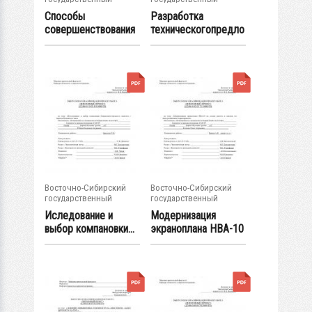
университет...
университет...
Способы
Разработка
совершенствования
техническогопредло
процесса
жения на...
разработки и...
Восточно-Сибирский
Восточно-Сибирский
государственный
государственный
университет...
университет...
Иследование и
Модернизация
выбор компановки...
экраноплана НВА-10
на основе расчета...