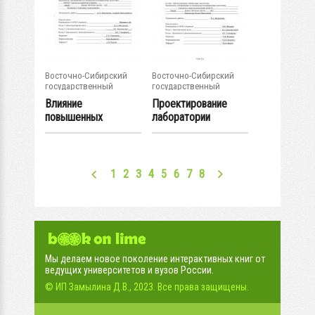
Восточно-Сибирский
Восточно-Сибирский
государственный
государственный
университет...
университет...
Влияние
Проектирование
повышенных
лаборатории
температур на
неметаллов
хвостовую балку...
1
2
3
4
5
6
7
8
Мы делаем новое поколение интерактивных книг от
ведущих университетов и вузов России.
© ИП Замылина Д.В., 2023. Все права защищены.