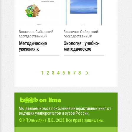
Восточно-Сибирский
Восточно-Сибирский
государственный
государственный
университет...
университет...
Методические
Экология : учебно-
указания к
методическое
организации СРС
пособие
по...
1
2
3
4
5
6
7
8
Мы делаем новое поколение интерактивных книг от
ведущих университетов и вузов России.
© ИП Замылина Д.В., 2023. Все права защищены.