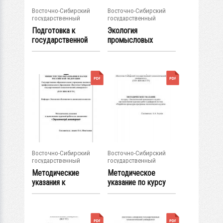
Восточно-Сибирский
Восточно-Сибирский
государственный
государственный
университет...
университет...
Подготовка к
Экология
государственной
промысловых
итоговой
млекопитающих Юга
аттестации...
Восточной...
Восточно-Сибирский
Восточно-Сибирский
государственный
государственный
университет...
университет...
Методические
Методическое
указания к
указание по курсу
выполнению
"Экологический...
курсовой...