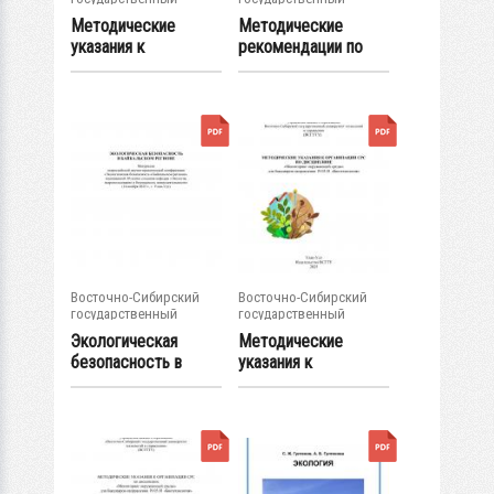
университет...
университет...
Методические
Методические
указания к
рекомендации по
дисциплине
организации
"Биоремедиация...
изучения...
Восточно-Сибирский
Восточно-Сибирский
государственный
государственный
университет...
университет...
Экологическая
Методические
безопасность в
указания к
Байкальском
организации СРС
регионе...
по...