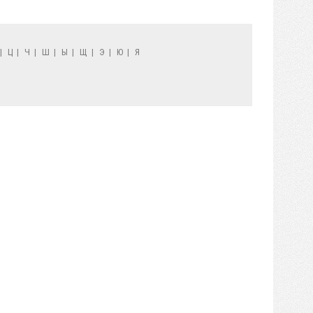
|
Ц
|
Ч
|
Ш
|
Ы
|
Щ
|
Э
|
Ю
|
Я