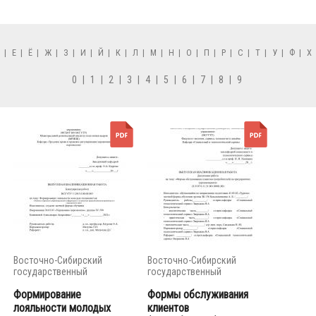
Д
|
Е
|
Ё
|
Ж
|
З
|
И
|
Й
|
К
|
Л
|
М
|
Н
|
О
|
П
|
Р
|
С
|
Т
|
У
|
Ф
|
Х
0
|
1
|
2
|
3
|
4
|
5
|
6
|
7
|
8
|
9
Восточно-Сибирский
Восточно-Сибирский
государственный
государственный
университет...
университет...
Формирование
Формы обслуживания
лояльности молодых
клиентов