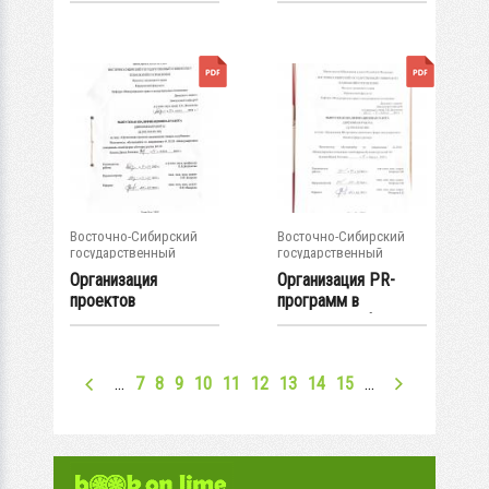
х...
Восточно-Сибирский
Восточно-Сибирский
государственный
государственный
университет...
университет...
Организация
Организация PR-
проектов
программ в
продвижения
различных сферах...
товаров за...
…
7
8
9
10
11
12
13
14
15
…