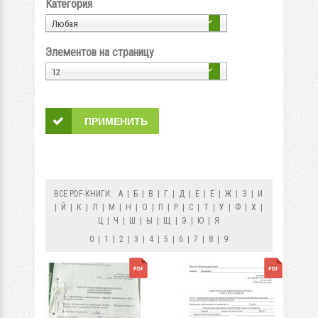
Категория
Любая
Элементов на страницу
12
ВСЕ PDF-КНИГИ:
А
|
Б
|
В
|
Г
|
Д
|
Е
|
Ё
|
Ж
|
З
|
И
|
Й
|
К
|
Л
|
М
|
Н
|
О
|
П
|
Р
|
С
|
Т
|
У
|
Ф
|
Х
|
Ц
|
Ч
|
Ш
|
Ы
|
Щ
|
Э
|
Ю
|
Я
0
|
1
|
2
|
3
|
4
|
5
|
6
|
7
|
8
|
9