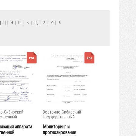
|
Ц
|
Ч
|
Ш
|
Ы
|
Щ
|
Э
|
Ю
|
Я
о-Сибирский
Восточно-Сибирский
ственный
государственный
тет...
университет...
изация аппарата
Мониторинг и
твенной
прогнозирование