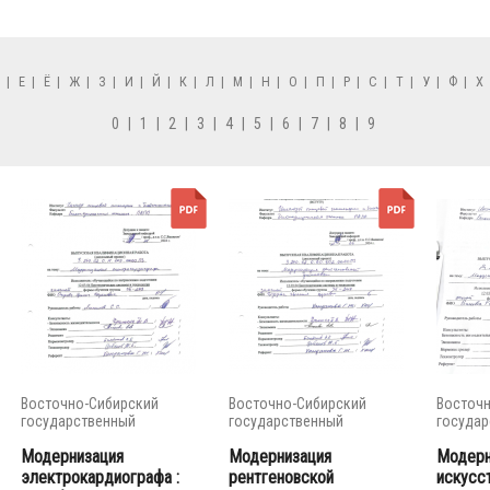
Д
|
Е
|
Ё
|
Ж
|
З
|
И
|
Й
|
К
|
Л
|
М
|
Н
|
О
|
П
|
Р
|
С
|
Т
|
У
|
Ф
|
Х
0
|
1
|
2
|
3
|
4
|
5
|
6
|
7
|
8
|
9
Восточно-Сибирский
Восточно-Сибирский
Восточн
государственный
государственный
государ
университет...
университет...
универси
Модернизация
Модернизация
Модерн
электрокардиографа :
рентгеновской
искусс