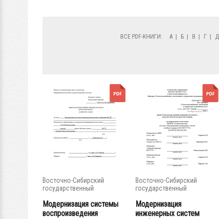
ВСЕ PDF-КНИГИ:
А
|
Б
|
В
|
Г
|
Восточно-Сибирский
Восточно-Сибирский
государственный
государственный
университет...
университет...
Модернизация системы
Модернизация
воспроизведения
инженерных систем