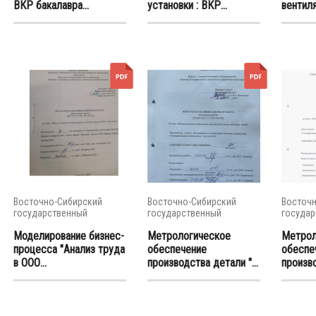
ВКР бакалавра...
установки : ВКР...
вентиля
Восточно-Сибирский
Восточно-Сибирский
Восточн
государственный
государственный
государ
университет...
университет...
универси
Моделирование бизнес-
Метрологическое
Метрол
процесса "Анализ труда
обеспечение
обеспе
в ООО...
производства детали "...
произво