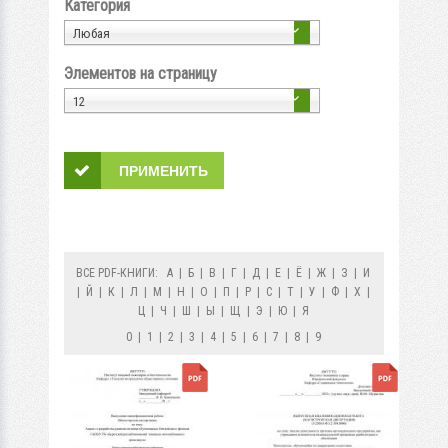
Категория
Любая
Элементов на страницу
12
ВСЕ PDF-КНИГИ:
А
|
Б
|
В
|
Г
|
Д
|
Е
|
Ё
|
Ж
|
З
|
И
|
Й
|
К
|
Л
|
М
|
Н
|
О
|
П
|
Р
|
С
|
Т
|
У
|
Ф
|
Х
|
Ц
|
Ч
|
Ш
|
Ы
|
Щ
|
Э
|
Ю
|
Я
0
|
1
|
2
|
3
|
4
|
5
|
6
|
7
|
8
|
9