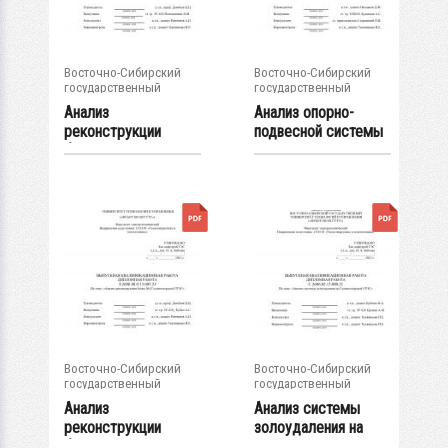
Восточно-Сибирский
Восточно-Сибирский
государственный
государственный
университет...
университет...
Анализ
Анализ опорно-
реконструкции
подвесной системы
блока №3
питательного...
Гусиноозерской
ГРЭС
Восточно-Сибирский
Восточно-Сибирский
государственный
государственный
университет...
университет...
Анализ
Анализ системы
реконструкции
золоудаления на
блока №1
Гусиноозерской