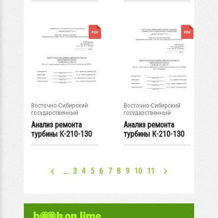
Гусиноозерской
ГРЭС
ГРЭС
Восточно-Сибирский
Восточно-Сибирский
государственный
государственный
университет...
университет...
Анализ ремонта
Анализ ремонта
турбины К-210-130
турбины К-210-130
на...
на...
…
3
4
5
6
7
8
9
10
11