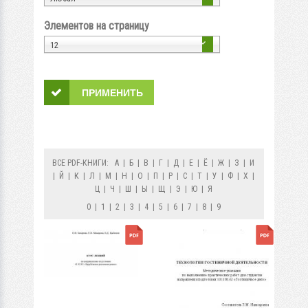
Элементов на страницу
12
ВСЕ PDF-КНИГИ:
А
|
Б
|
В
|
Г
|
Д
|
Е
|
Ё
|
Ж
|
З
|
И
|
Й
|
К
|
Л
|
М
|
Н
|
О
|
П
|
Р
|
С
|
Т
|
У
|
Ф
|
Х
|
Ц
|
Ч
|
Ш
|
Ы
|
Щ
|
Э
|
Ю
|
Я
0
|
1
|
2
|
3
|
4
|
5
|
6
|
7
|
8
|
9