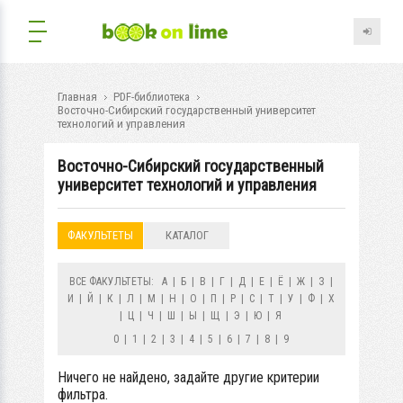
Главная
PDF-библиотека
Восточно-Сибирский государственный университет
технологий и управления
Восточно-Сибирский государственный
университет технологий и управления
ФАКУЛЬТЕТЫ
КАТАЛОГ
ВСЕ ФАКУЛЬТЕТЫ:
А
|
Б
|
В
|
Г
|
Д
|
Е
|
Ё
|
Ж
|
З
|
И
|
Й
|
К
|
Л
|
М
|
Н
|
О
|
П
|
Р
|
С
|
Т
|
У
|
Ф
|
Х
|
Ц
|
Ч
|
Ш
|
Ы
|
Щ
|
Э
|
Ю
|
Я
0
|
1
|
2
|
3
|
4
|
5
|
6
|
7
|
8
|
9
Ничего не найдено, задайте другие критерии
фильтра.