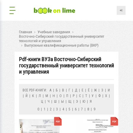
Главная
Учебные заведения
Восточно-Сибирский государственный университет
технологий и управления
Выпускные квалификационные работы (ВКР)
Pdf-книги ВУЗа Восточно-Сибирский
государственный университет технологий
и управления
ВСЕ PDF-КНИГИ:
А
|
Б
|
В
|
Г
|
Д
|
Е
|
Ё
|
Ж
|
З
|
И
|
Й
|
К
|
Л
|
М
|
Н
|
О
|
П
|
Р
|
С
|
Т
|
У
|
Ф
|
Х
|
Ц
|
Ч
|
Ш
|
Ы
|
Щ
|
Э
|
Ю
|
Я
0
|
1
|
2
|
3
|
4
|
5
|
6
|
7
|
8
|
9