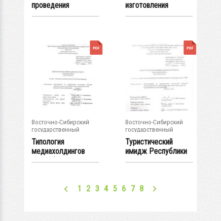
проведения
изготовления
поисковых и
художественного
оценочных работ...
изделия "...
Восточно-Сибирский
Восточно-Сибирский
государственный
государственный
университет...
университет...
Типология
Туристический
медиахолдингов
имидж Республики
Республики Бурятия
Бурятия в...
: ВКР...
1
2
3
4
5
6
7
8