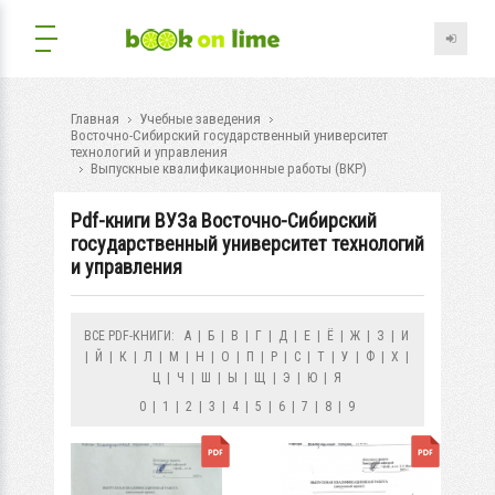
Главная
Учебные заведения
Восточно-Сибирский государственный университет
технологий и управления
Выпускные квалификационные работы (ВКР)
Pdf-книги ВУЗа Восточно-Сибирский
государственный университет технологий
и управления
ВСЕ PDF-КНИГИ:
А
|
Б
|
В
|
Г
|
Д
|
Е
|
Ё
|
Ж
|
З
|
И
|
Й
|
К
|
Л
|
М
|
Н
|
О
|
П
|
Р
|
С
|
Т
|
У
|
Ф
|
Х
|
Ц
|
Ч
|
Ш
|
Ы
|
Щ
|
Э
|
Ю
|
Я
0
|
1
|
2
|
3
|
4
|
5
|
6
|
7
|
8
|
9