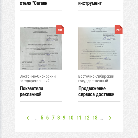
отеля "Сагаан
инструмент
Морин" на...
формирования...
Восточно-Сибирский
Восточно-Сибирский
государственный
государственный
университет...
университет...
Показатели
Продвижение
рекламной
сервиса доставки
привлекательности
готового питания в...
стримеров...
…
5
6
7
8
9
10
11
12
13
…