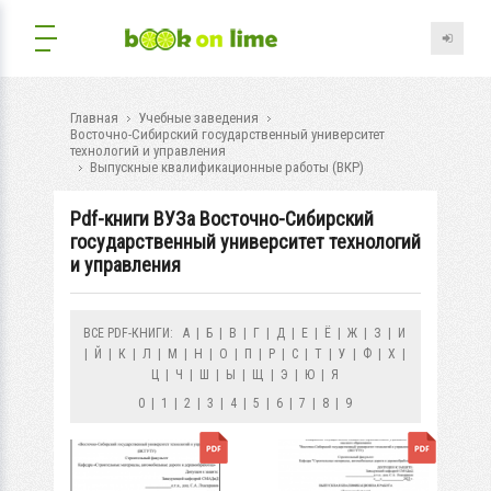
Главная
Учебные заведения
Восточно-Сибирский государственный университет
технологий и управления
Выпускные квалификационные работы (ВКР)
Pdf-книги ВУЗа Восточно-Сибирский
государственный университет технологий
и управления
ВСЕ PDF-КНИГИ:
А
|
Б
|
В
|
Г
|
Д
|
Е
|
Ё
|
Ж
|
З
|
И
|
Й
|
К
|
Л
|
М
|
Н
|
О
|
П
|
Р
|
С
|
Т
|
У
|
Ф
|
Х
|
Ц
|
Ч
|
Ш
|
Ы
|
Щ
|
Э
|
Ю
|
Я
0
|
1
|
2
|
3
|
4
|
5
|
6
|
7
|
8
|
9