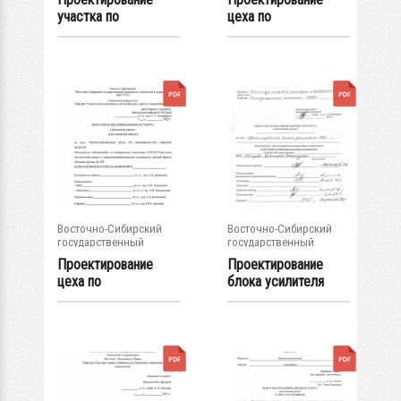
участка по
цеха по
производству МДФ :
производству
ВКР...
напольного...
Восточно-Сибирский
Восточно-Сибирский
государственный
государственный
университет...
университет...
Проектирование
Проектирование
цеха по
блока усилителя
производству
ЭКГ : ВКР...
мягкой мебели...