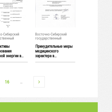
о-Сибирский
Восточно-Сибирский
ственный
государственный
тет...
университет...
ктивы
Принудительные меры
зования
медицинского
ой энергии в...
характера в...
16
…