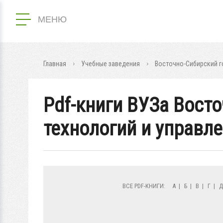
МЕНЮ
Главная
Учебные заведения
Восточно-Сибирский г
Pdf-книги ВУЗа Вост
технологий и управл
ВСЕ PDF-КНИГИ:
А
|
Б
|
В
|
Г
|