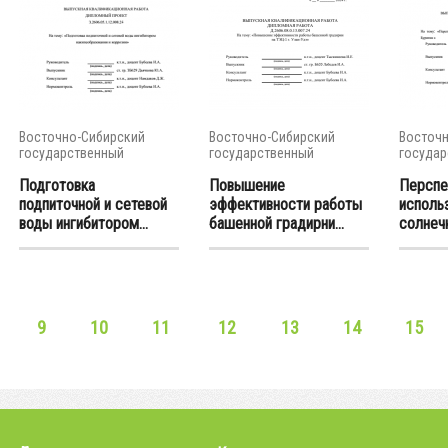
Восточно-Сибирский
Восточно-Сибирский
Восточн
государственный
государственный
государ
университет...
университет...
универси
Подготовка
Повышение
Перспе
подпиточной и сетевой
эффективности работы
исполь
воды ингибитором...
башенной градирни...
солнечн
9
10
11
12
13
14
15