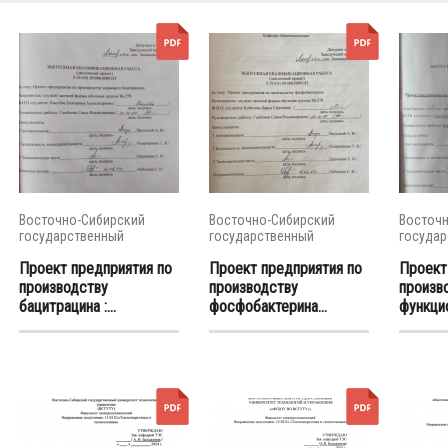
Восточно-Сибирский
Восточно-Сибирский
Восточн
государственный
государственный
государ
университет...
университет...
универси
Проект предприятия по
Проект предприятия по
Проект
производству
производству
произв
бацитрацина :...
фосфобактерина...
функцио