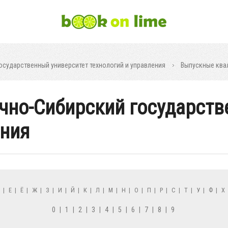
осударственный университет технологий и управления
Выпускные ква
очно-Сибирский государст
ения
Д
|
Е
|
Ё
|
Ж
|
З
|
И
|
Й
|
К
|
Л
|
М
|
Н
|
О
|
П
|
Р
|
С
|
Т
|
У
|
Ф
|
Х
0
|
1
|
2
|
3
|
4
|
5
|
6
|
7
|
8
|
9