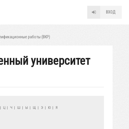
ВХОД
лификационные работы (ВКР)
венный университет
|
Ц
|
Ч
|
Ш
|
Ы
|
Щ
|
Э
|
Ю
|
Я