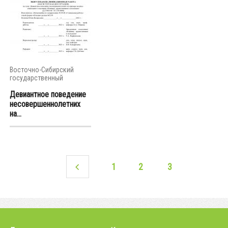
Восточно-Сибирский
государственный
университет...
Девиантное поведение
несовершеннолетних
на...
1
2
3