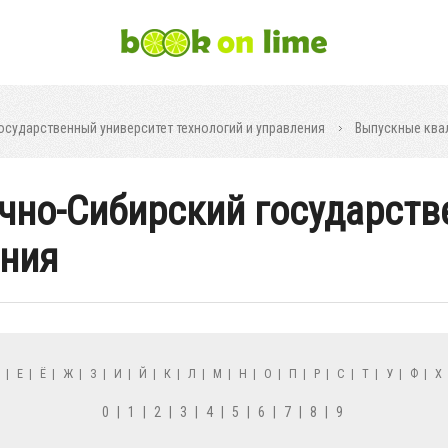
осударственный университет технологий и управления
Выпускные ква
очно-Сибирский государст
ения
Д
|
Е
|
Ё
|
Ж
|
З
|
И
|
Й
|
К
|
Л
|
М
|
Н
|
О
|
П
|
Р
|
С
|
Т
|
У
|
Ф
|
Х
0
|
1
|
2
|
3
|
4
|
5
|
6
|
7
|
8
|
9