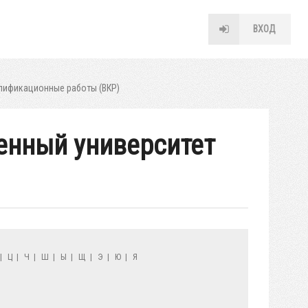
ВХОД
лификационные работы (ВКР)
венный университет
|
Ц
|
Ч
|
Ш
|
Ы
|
Щ
|
Э
|
Ю
|
Я