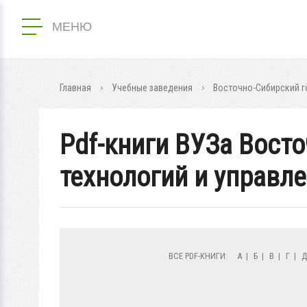
МЕНЮ
Главная
Учебные заведения
Восточно-Сибирский г
Pdf-книги ВУЗа Вост
технологий и управл
ВСЕ PDF-КНИГИ:
А
|
Б
|
В
|
Г
|