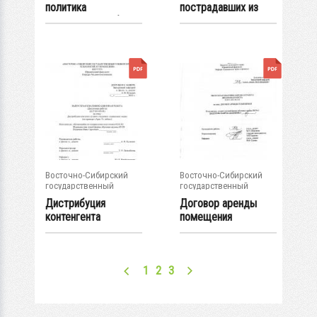
политика
пострадавших из
комерческого банка
легкового...
Восточно-Сибирский
Восточно-Сибирский
государственный
государственный
университет...
университет...
Дистрибуция
Договор аренды
контенгента
помещения
сетевого издания в...
1
2
3