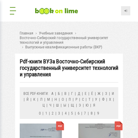
Главная
Учебные заведения
Восточно-Сибирский государственный университет
технологий и управления
Выпускные квалификационные работы (ВКР)
Pdf-книги ВУЗа Восточно-Сибирский
государственный университет технологий
и управления
ВСЕ PDF-КНИГИ:
А
|
Б
|
В
|
Г
|
Д
|
Е
|
Ё
|
Ж
|
З
|
И
|
Й
|
К
|
Л
|
М
|
Н
|
О
|
П
|
Р
|
С
|
Т
|
У
|
Ф
|
Х
|
Ц
|
Ч
|
Ш
|
Ы
|
Щ
|
Э
|
Ю
|
Я
0
|
1
|
2
|
3
|
4
|
5
|
6
|
7
|
8
|
9