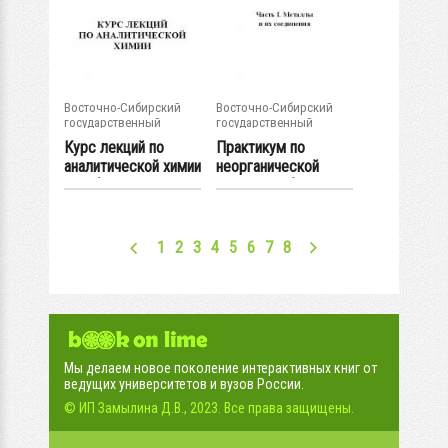
Восточно-Сибирский
Восточно-Сибирский
государственный
государственный
университет...
университет...
Курс лекций по
Практикум по
аналитической химии
неорганической
: учебное...
химии : учебное...
1
2
3
4
5
6
7
8
Мы делаем новое поколение интерактивных книг от
ведущих университетов и вузов России.
© ИП Замылина Д.В., 2023. Все права защищены.