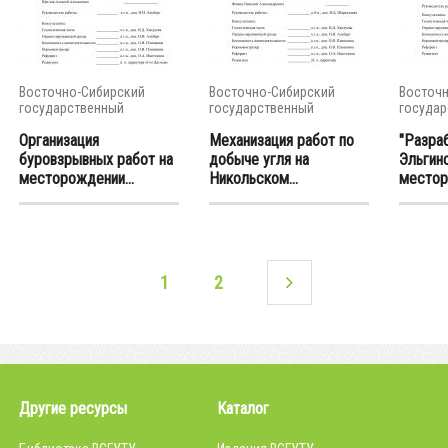
Восточно-Сибирский
Восточно-Сибирский
Восточн
государственный
государственный
государ
университет...
университет...
универси
Организация
Механизация работ по
"Разра
буровзрывных работ на
добыче угля на
Эльгин
месторождении...
Никольском...
местор
1
2
Другие ресурсы
Каталог