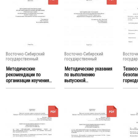
Восточно-Сибирский
Восточно-Сибирский
Восточн
государственный
государственный
государ
университет...
университет...
универси
Методические
Методические указания
Технос
рекомендации по
по выполнению
безопа
организации изучения...
выпускной...
горнод