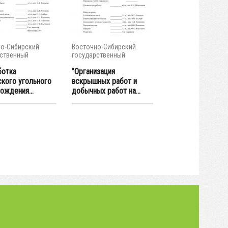
о-Сибирский
Восточно-Сибирский
ственный
государственный
тет...
университет...
ботка
"Организация
ского угольного
вскрышных работ и
ождения...
добычных работ на...