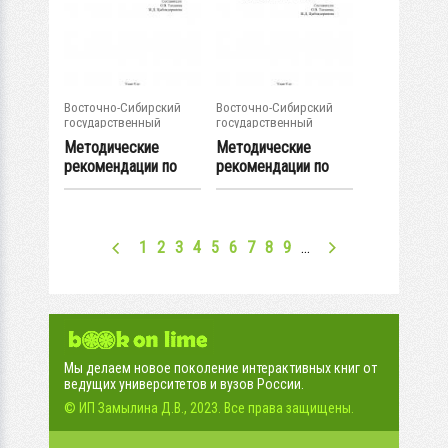
Восточно-Сибирский
Восточно-Сибирский
государственный
государственный
университет...
университет...
Методические
Методические
рекомендации по
рекомендации по
организации
организации
изучения...
изучения...
1
2
3
4
5
6
7
8
9
…
Мы делаем новое поколение интерактивных книг от
ведущих университетов и вузов России.
© ИП Замылина Д.В., 2023. Все права защищены.