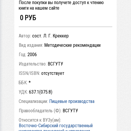
После покупки вы получете доступ к чтению
книги на нашем сайте
0
РУБ
Автор:
сост. Л. Г. Креккер
Вид издания:
Методические рекомендации
Год:
2006
Издательство:
ВСГУТУ
ISSN/ISBN:
отсутствует
ББК:
*
УДК:
637.1(075.8)
Специализации:
Пищевые производства
Правообладатель (©):
ВСГУТУ
Относится к ВУЗу(ам):
Восточно-Сибирский государственный