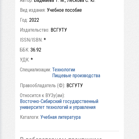
Автор:
Бадмаева Т. М., Лескова С. Ю.
Вид издания:
Учебное пособие
Год:
2022
Издательство:
ВСГУТУ
ISSN/ISBN:
*
ББК:
36.92
УДК:
*
Специализации:
Технологии
Пищевые производства
Правообладатель (©):
ВСГУТУ
Относится к ВУЗу(ам):
Восточно-Сибирский государственный
университет технологий и управления
Каталоги:
Учебная литература