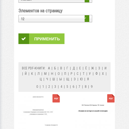
Элементов на страницу
12
ВСЕ PDF-КНИГИ:
А
|
Б
|
В
|
Г
|
Д
|
Е
|
Ё
|
Ж
|
З
|
И
|
Й
|
К
|
Л
|
М
|
Н
|
О
|
П
|
Р
|
С
|
Т
|
У
|
Ф
|
Х
|
Ц
|
Ч
|
Ш
|
Ы
|
Щ
|
Э
|
Ю
|
Я
0
|
1
|
2
|
3
|
4
|
5
|
6
|
7
|
8
|
9