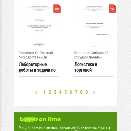
Восточно-Сибирский
Восточно-Сибирский
государственный
государственный
университет...
университет...
Лабораторные
Логистика в
работы и задачи по
торговой
физической химии...
деятельности:
Методические...
1
2
3
4
5
6
7
8
9
Мы делаем новое поколение интерактивных книг от