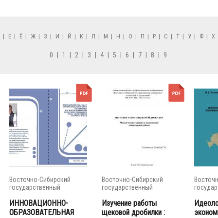
Д
|
Е
|
Ё
|
Ж
|
З
|
И
|
Й
|
К
|
Л
|
М
|
Н
|
О
|
П
|
Р
|
С
|
Т
|
У
|
Ф
|
Х
0
|
1
|
2
|
3
|
4
|
5
|
6
|
7
|
8
|
9
Восточно-Сибирский
Восточно-Сибирский
Восточн
государственный
государственный
государ
университет...
университет...
универси
ИННОВАЦИОННО-
Изучение работы
Идеоло
ОБРАЗОВАТЕЛЬНАЯ
щековой дробилки :
эконом