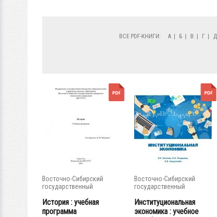
ВСЕ PDF-КНИГИ:
А
|
Б
|
В
|
Г
|
Восточно-Сибирский
Восточно-Сибирский
государственный
государственный
университет...
университет...
История : учебная
Институциональная
программа
экономика : учебное