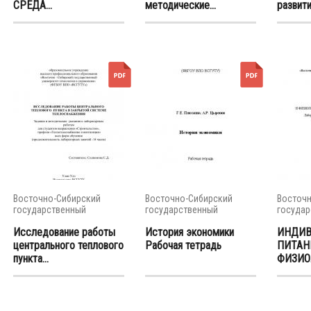
СРЕДА...
методические...
развити
Восточно-Сибирский
Восточно-Сибирский
Восточн
государственный
государственный
государ
университет...
университет...
универси
Исследование работы
История экономики
ИНДИВ
центрального теплового
Рабочая тетрадь
ПИТАН
пункта...
ФИЗИО
ОСНОВЫ