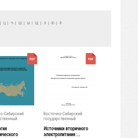
|
Ц
|
Ч
|
Ш
|
Ы
|
Щ
|
Э
|
Ю
|
Я
о-Сибирский
Восточно-Сибирский
ственный
государственный
тет...
университет...
гия
Источники вторичного
ического
электропитания :...