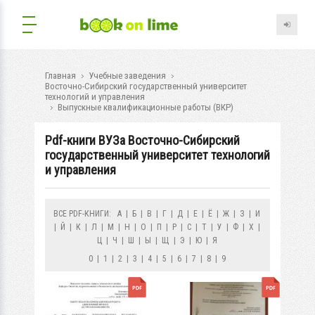
Главная
Учебные заведения
Восточно-Сибирский государственный университет
технологий и управления
Выпускные квалификационные работы (ВКР)
Pdf-книги ВУЗа Восточно-Сибирский
государственный университет технологий
и управления
ВСЕ PDF-КНИГИ:
А
|
Б
|
В
|
Г
|
Д
|
Е
|
Ё
|
Ж
|
З
|
И
|
Й
|
К
|
Л
|
М
|
Н
|
О
|
П
|
Р
|
С
|
Т
|
У
|
Ф
|
Х
|
Ц
|
Ч
|
Ш
|
Ы
|
Щ
|
Э
|
Ю
|
Я
0
|
1
|
2
|
3
|
4
|
5
|
6
|
7
|
8
|
9