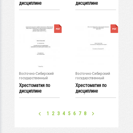
дисциплине
дисциплине
«Денежные
"Государственный...
обязательства...
Восточно-Сибирский
Восточно-Сибирский
государственный
государственный
университет...
университет...
Хрестоматия по
Хрестоматия по
дисциплине
дисциплине
"Запреты и
«Информационное
ограничения...
право»
1
2
3
4
5
6
7
8