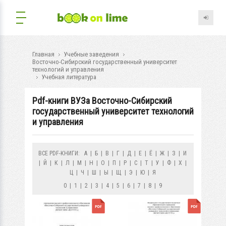
Главная
Учебные заведения
Восточно-Сибирский государственный университет
технологий и управления
Учебная литература
Pdf-книги ВУЗа Восточно-Сибирский
государственный университет технологий
и управления
ВСЕ PDF-КНИГИ:
А
|
Б
|
В
|
Г
|
Д
|
Е
|
Ё
|
Ж
|
З
|
И
|
Й
|
К
|
Л
|
М
|
Н
|
О
|
П
|
Р
|
С
|
Т
|
У
|
Ф
|
Х
|
Ц
|
Ч
|
Ш
|
Ы
|
Щ
|
Э
|
Ю
|
Я
0
|
1
|
2
|
3
|
4
|
5
|
6
|
7
|
8
|
9