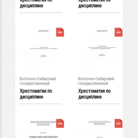
дисциплине
дисциплине
"Управление
"Контроль страны...
персоналом...
Восточно-Сибирский
Восточно-Сибирский
государственный
государственный
университет...
университет...
Хрестоматия по
Хрестоматия по
дисциплине
дисциплине
"Внешнеэкономичес
"Кадровая
кая...
политика...