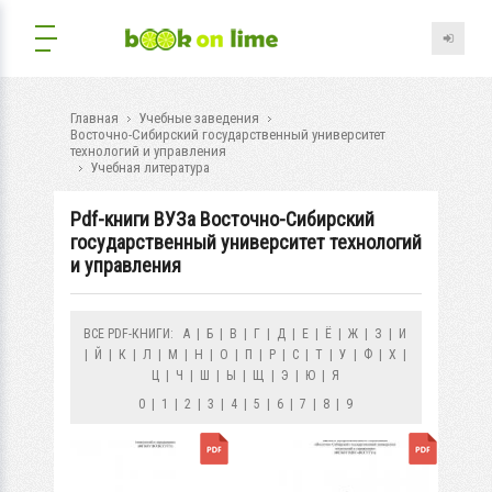
Главная
Учебные заведения
Восточно-Сибирский государственный университет
технологий и управления
Учебная литература
Pdf-книги ВУЗа Восточно-Сибирский
государственный университет технологий
и управления
ВСЕ PDF-КНИГИ:
А
|
Б
|
В
|
Г
|
Д
|
Е
|
Ё
|
Ж
|
З
|
И
|
Й
|
К
|
Л
|
М
|
Н
|
О
|
П
|
Р
|
С
|
Т
|
У
|
Ф
|
Х
|
Ц
|
Ч
|
Ш
|
Ы
|
Щ
|
Э
|
Ю
|
Я
0
|
1
|
2
|
3
|
4
|
5
|
6
|
7
|
8
|
9