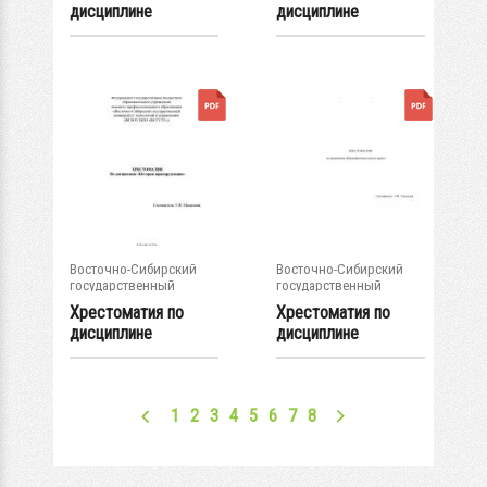
дисциплине
дисциплине
"Международное...
«Предпринимательс
кое...
Восточно-Сибирский
Восточно-Сибирский
государственный
государственный
университет...
университет...
Хрестоматия по
Хрестоматия по
дисциплине
дисциплине
«История
«Предпринимательс
юриспруденции»
кое...
1
2
3
4
5
6
7
8