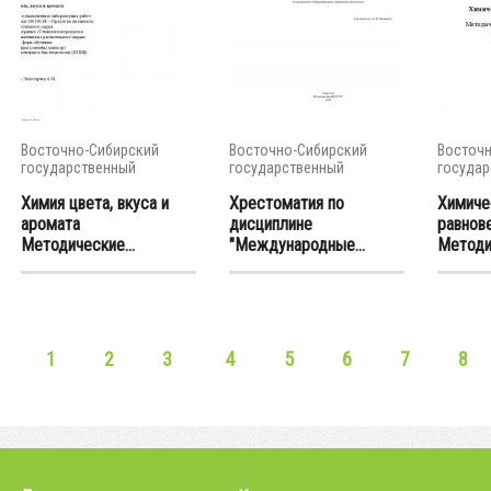
Восточно-Сибирский
Восточно-Сибирский
Восточн
государственный
государственный
государ
университет...
университет...
универси
Химия цвета, вкуса и
Хрестоматия по
Химиче
аромата
дисциплине
равнов
Методические...
"Международные...
Методич
1
2
3
4
5
6
7
8