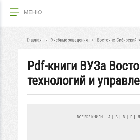
МЕНЮ
Главная
Учебные заведения
Восточно-Сибирский г
Pdf-книги ВУЗа Вост
технологий и управл
ВСЕ PDF-КНИГИ:
А
|
Б
|
В
|
Г
|