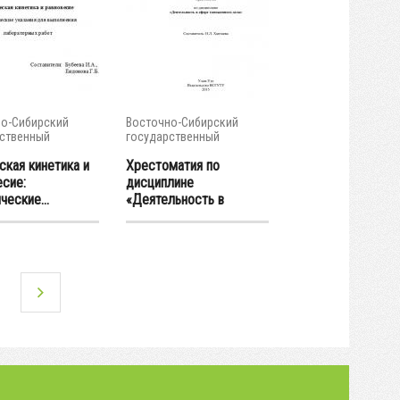
о-Сибирский
Восточно-Сибирский
ственный
государственный
тет...
университет...
ская кинетика и
Хрестоматия по
есие:
дисциплине
еские...
«Деятельность в
сфере...