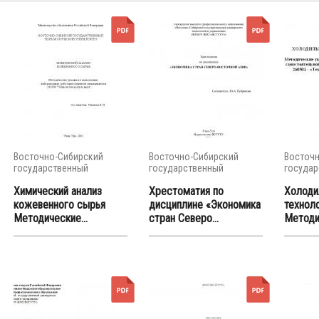
Восточно-Сибирский
Восточно-Сибирский
Восточн
государственный
государственный
государ
университет...
университет...
универси
Химический анализ
Хрестоматия по
Холоди
кожевенного сырья
дисциплине «Экономика
технол
Методические...
стран Северо...
Методич