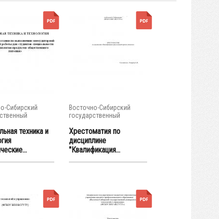
о-Сибирский
Восточно-Сибирский
ственный
государственный
тет...
университет...
льная техника и
Хрестоматия по
огия
дисциплине
еские...
"Квалификация...