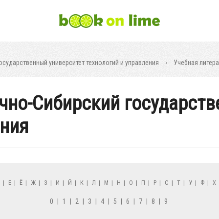
осударственный университет технологий и управления
Учебная литера
очно-Сибирский государст
ения
Д
|
Е
|
Ё
|
Ж
|
З
|
И
|
Й
|
К
|
Л
|
М
|
Н
|
О
|
П
|
Р
|
С
|
Т
|
У
|
Ф
|
Х
0
|
1
|
2
|
3
|
4
|
5
|
6
|
7
|
8
|
9