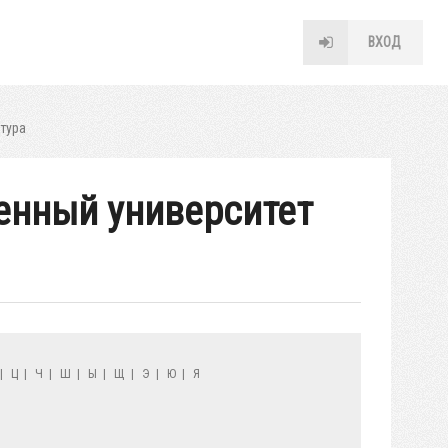
ВХОД
тура
венный университет
|
Ц
|
Ч
|
Ш
|
Ы
|
Щ
|
Э
|
Ю
|
Я