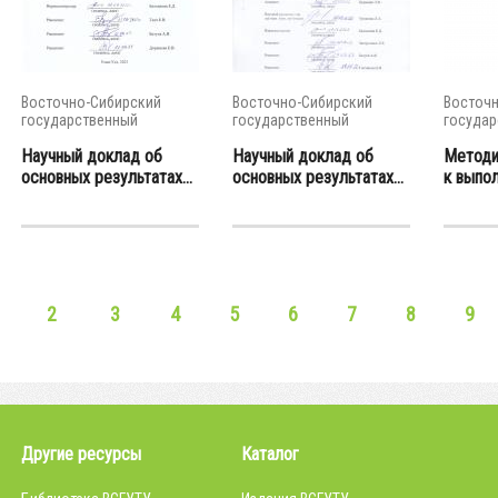
Восточно-Сибирский
Восточно-Сибирский
Восточн
государственный
государственный
государ
университет...
университет...
универси
Научный доклад об
Научный доклад об
Методи
основных результатах...
основных результатах...
к выпол
2
3
4
5
6
7
8
9
Другие ресурсы
Каталог