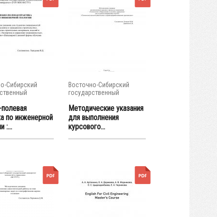
о-Сибирский
Восточно-Сибирский
ственный
государственный
тет...
университет...
-полевая
Методические указания
ка по инженерной
для выполнения
 :...
курсового...