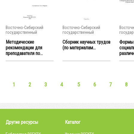
Восточно-Сибирский
Восточно-Сибирский
Восточн
государственный
государственный
государ
университет...
университет...
универси
Методические
Сборник научных трудов
Формы 
рекомендации для
(по материалам...
социал
преподавателя по...
различн
1
2
3
4
5
6
7
8
Другие ресурсы
Каталог