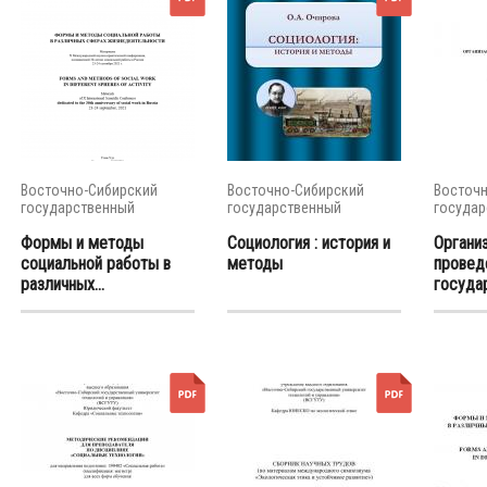
Восточно-Сибирский
Восточно-Сибирский
Восточн
государственный
государственный
государ
университет...
университет...
универси
Формы и методы
Социология : история и
Организ
социальной работы в
методы
провед
различных...
госуда
экзаме