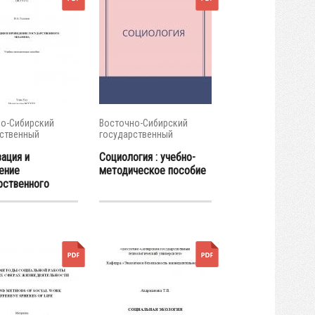
о-Сибирский
Восточно-Сибирский
ственный
государственный
тет...
университет...
ация и
Социология : учебно-
ение
методическое пособие
рственного
на