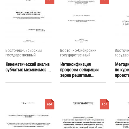
Восточно-Сибирский
Восточно-Сибирский
Восточн
государственный
государственный
государ
университет...
университет...
универси
Кинематический анализ
Интенсификация
Методи
зубчатых механизмов :...
процесса сепарации
по кур
зерна решетами...
проекти