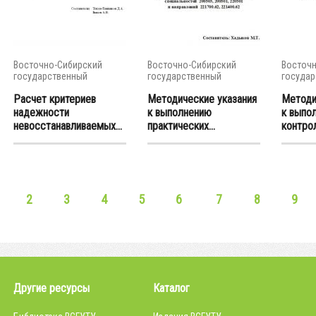
Восточно-Сибирский
Восточно-Сибирский
Восточн
государственный
государственный
государ
университет...
университет...
универси
Расчет критериев
Методические указания
Методи
надежности
к выполнению
к выпо
невосстанавливаемых...
практических...
контрол
2
3
4
5
6
7
8
9
Другие ресурсы
Каталог