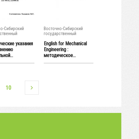
о-Сибирский
Восточно-Сибирский
ственный
государственный
тет...
университет...
ческие указания
English for Mechanical
лнению
Engineering :
ьной...
методическое...
10