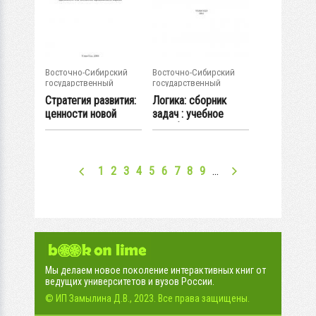
Восточно-Сибирский
Восточно-Сибирский
государственный
государственный
университет...
университет...
Стратегия развития:
Логика: сборник
ценности новой
задач : учебное
цивилизации :...
пособие
1
2
3
4
5
6
7
8
9
…
Мы делаем новое поколение интерактивных книг от
ведущих университетов и вузов России.
© ИП Замылина Д.В., 2023. Все права защищены.