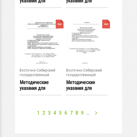
указания для
указания для
выполнения
выполнения
лабораторных...
расчетной...
Восточно-Сибирский
Восточно-Сибирский
государственный
государственный
университет...
университет...
Методические
Методические
указания для
указания для
выполнения
выполнения...
лабораторных...
1
2
3
4
5
6
7
8
9
…