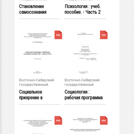
университет...
университет...
Становление
Психология : учеб.
самосознания
пособие. - Часть 2
будущего
специалиста...
Восточно-Сибирский
Восточно-Сибирский
государственный
государственный
университет...
университет...
Социальное
Социология :
призрение в
рабочая программа
Забайкалье во
для специальности...
второй...