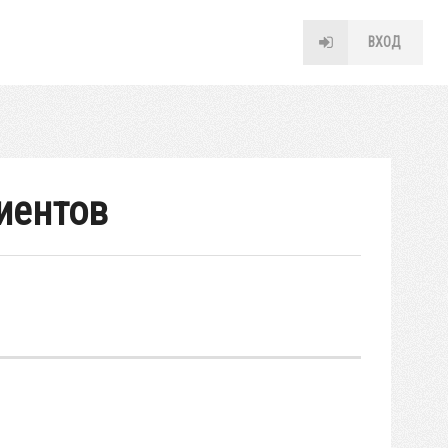
ВХОД
иентов