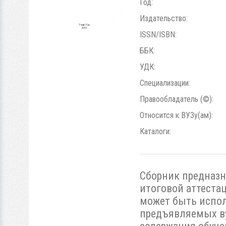
Год:
Издательство:
ISSN/ISBN:
ББК:
УДК:
Специализации:
Правообладатель (©):
Относится к ВУЗу(ам):
Каталоги:
Сборник предназн
итоговой аттеста
может быть испол
предъявляемых ву