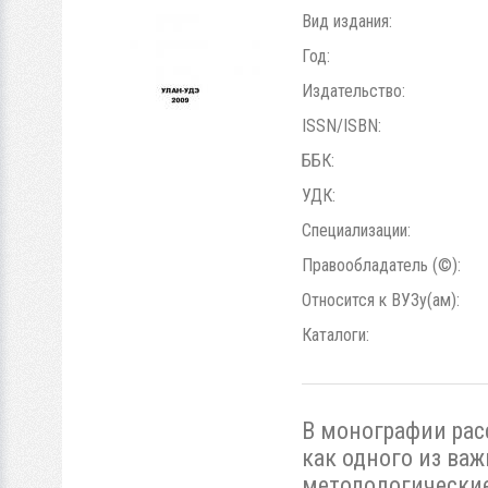
Вид издания:
Год:
Издательство:
ISSN/ISBN:
ББК:
УДК:
Специализации:
Правообладатель (©):
Относится к ВУЗу(ам):
Каталоги:
В монографии рас
как одного из ва
методологические