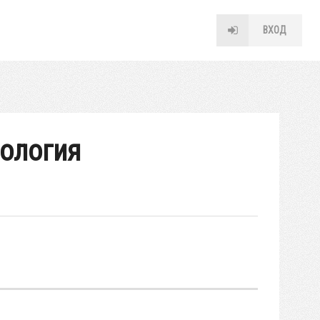
ВХОД
дология