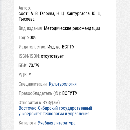
Автор:
сост.: А. В. Гапеева, Н. Ц. Хантургаева, Ю. Ц.
Тыхеева
Вид издания:
Методические рекомендации
Год:
2009
Издательство:
Изд-во ВСГТУ
ISSN/ISBN:
отсутствует
ББК:
70/79
УДК:
*
Специализации:
Культурология
Правообладатель (©):
ВСГУТУ
Относится к ВУЗу(ам):
Восточно-Сибирский государственный
университет технологий и управления
Каталоги:
Учебная литература