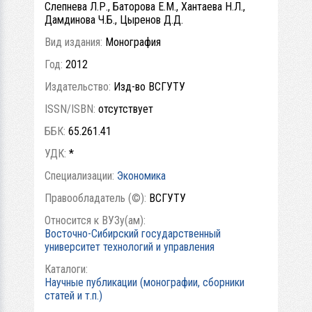
Слепнева Л.Р., Баторова Е.М., Хантаева Н.Л.,
Дамдинова Ч.Б., Цыренов Д.Д.
Вид издания:
Монография
Год:
2012
Издательство:
Изд-во ВСГУТУ
ISSN/ISBN:
отсутствует
ББК:
65.261.41
УДК:
*
Специализации:
Экономика
Правообладатель (©):
ВСГУТУ
Относится к ВУЗу(ам):
Восточно-Сибирский государственный
университет технологий и управления
Каталоги:
Научные публикации (монографии, сборники
статей и т.п.)