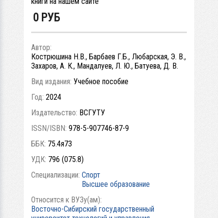
книги на нашем сайте
0
РУБ
Автор:
Кострюшина Н.В., Барбаев Г.Б., Любарская, Э. В.,
Захаров, А. К., Мандалуев, Л. Ю., Батуева, Д. В.
Вид издания:
Учебное пособие
Год:
2024
Издательство:
ВСГУТУ
ISSN/ISBN:
978-5-907746-87-9
ББК:
75.4я73
УДК:
796 (075.8)
Специализации:
Спорт
Высшее образование
Относится к ВУЗу(ам):
Восточно-Сибирский государственный