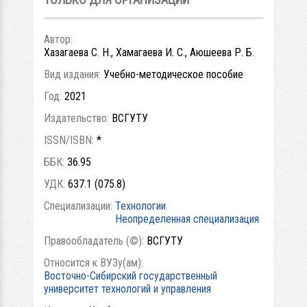
Автор:
Хазагаева С. Н., Хамагаева И. С., Аюшеева Р. Б.
Вид издания:
Учебно-методическое пособие
Год:
2021
Издательство:
ВСГУТУ
ISSN/ISBN:
*
ББК:
36.95
УДК:
637.1 (075.8)
Специализации:
Технологии
Неопределенная специализация
Правообладатель (©):
ВСГУТУ
Относится к ВУЗу(ам):
Восточно-Сибирский государственный
университет технологий и управления