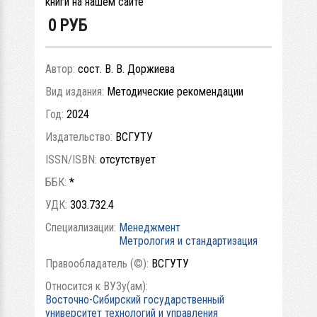
книги на нашем сайте
0
РУБ
Автор:
сост. В. В. Доржиева
Вид издания:
Методические рекомендации
Год:
2024
Издательство:
ВСГУТУ
ISSN/ISBN:
отсутствует
ББК:
*
УДК:
303.732.4
Специализации:
Менеджмент
Метрология и стандартизация
Правообладатель (©):
ВСГУТУ
Относится к ВУЗу(ам):
Восточно-Сибирский государственный
университет технологий и управления