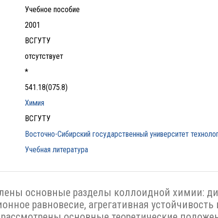
Учебное пособие
2001
ВСГУТУ
отсутствует
*
541.18(075.8)
Химия
ВСГУТУ
Восточно-Сибирский государственный университет технолог
Учебная литература
влены основные разделы коллоидной химии: д
ионное равновесие, агрегативная устойчивость
 рассмотрены основные теоретические положе