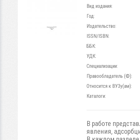
Вид издания:
Год:
Издательство:
ISSN/ISBN:
ББК:
УДК:
Специализации:
Правообладатель (©):
Относится к ВУЗу(ам):
Каталоги:
В работе предста
явления, адсорбц
В каждом разделе