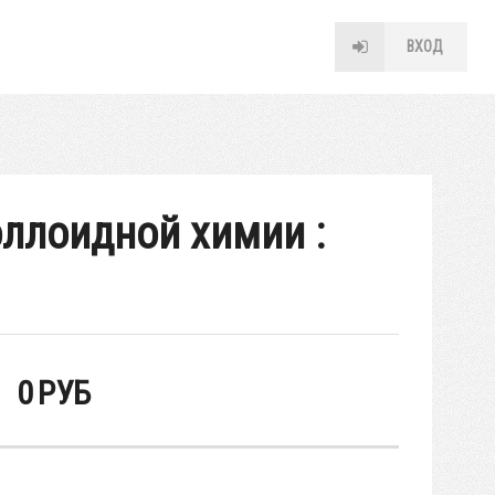
ВХОД
ллоидной химии :
0
РУБ