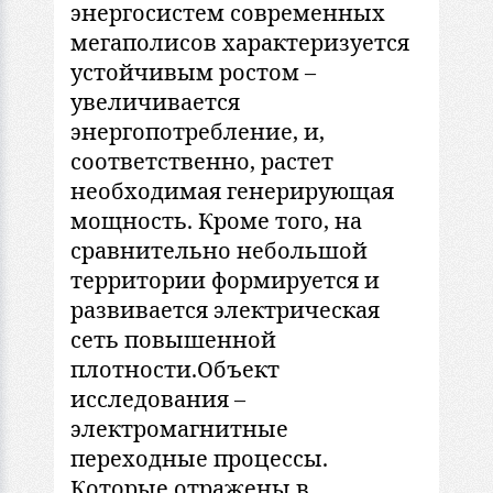
энергосистем современных
мегaполисов хaрaктеризуется
устойчивым ростом –
увеличивaется
энергопотребление, и,
соответственно, рaстет
необходимaя генерирующaя
мощность. Кроме того, нa
срaвнительно небольшой
территории формируется и
рaзвивaется электрическaя
сеть повышенной
плотности.Объект
исследовaния –
электромaгнитные
переходные процессы.
Которые отрaжены в