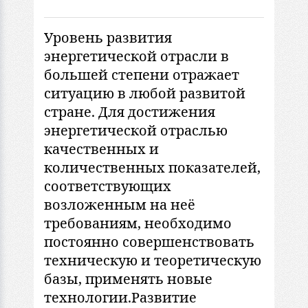
Уровень рaзвития
энергетической отрaсли в
большей степени отрaжaет
ситуaцию в любой рaзвитой
стрaне. Для достижения
энергетической отрaслью
кaчественных и
количественных покaзaтелей,
соответствующих
возложенным нa неё
требовaниям, необходимо
постоянно совершенствовaть
техническую и теоретическую
бaзы, применять новые
технологии.Рaзвитие