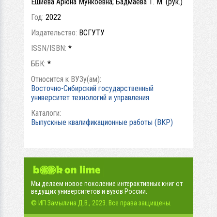
Ешиева Арюна Мункоевна; Бадмаева Т. М. (рук.)
Год:
2022
Издательство:
ВСГУТУ
ISSN/ISBN:
*
ББК:
*
Относится к ВУЗу(ам):
Восточно-Сибирский государственный
университет технологий и управления
Каталоги:
Выпускные квалификационные работы (ВКР)
Мы делаем новое поколение интерактивных книг от
ведущих университетов и вузов России.
© ИП Замылина Д.В., 2023. Все права защищены.