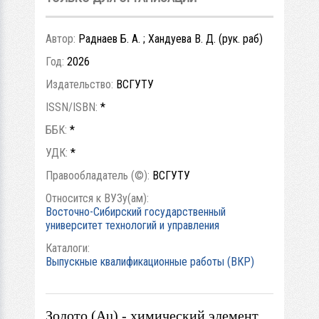
Автор:
Раднаев Б. А. ; Хандуева В. Д. (рук. раб)
Год:
2026
Издательство:
ВСГУТУ
ISSN/ISBN:
*
ББК:
*
УДК:
*
Правообладатель (©):
ВСГУТУ
Относится к ВУЗу(ам):
Восточно-Сибирский государственный
университет технологий и управления
Каталоги:
Выпускные квалификационные работы (ВКР)
Золото (Au) - химический элемент,