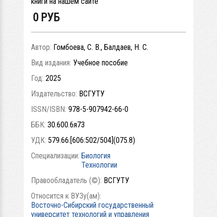
книги на нашем сайте
0
РУБ
Автор:
Гомбоева, С. В., Балдаев, Н. С.
Вид издания:
Учебное пособие
Год:
2025
Издательство:
ВСГУТУ
ISSN/ISBN:
978-5-907942-66-0
ББК:
30.600.6я73
УДК:
579.66:[606:502/504](075.8)
Специализации:
Биология
Технологии
Правообладатель (©):
ВСГУТУ
Относится к ВУЗу(ам):
Восточно-Сибирский государственный
университет технологий и управления