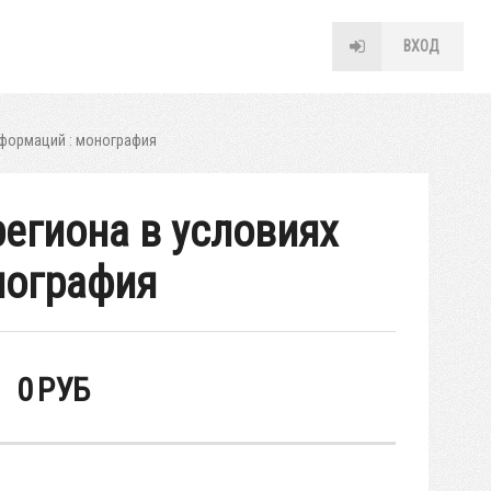
ВХОД
сформаций : монография
егиона в условиях
нография
0
РУБ