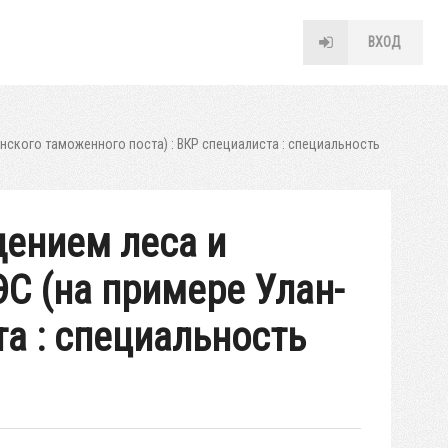
ВХОД
ского таможенного поста) : ВКР специалиста : специальность
щением леса и
С (на примере Улан-
та : специальность