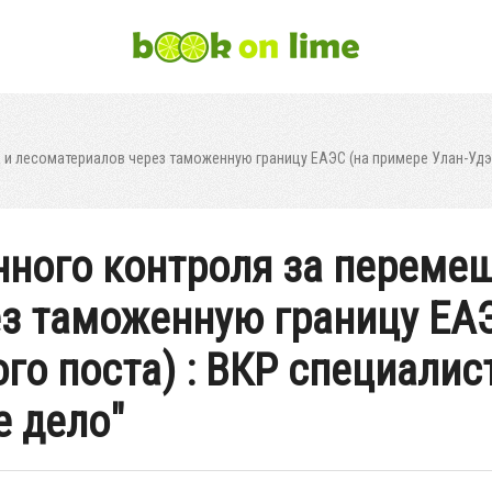
и лесоматериалов через таможенную границу ЕАЭС (на примере Улан-Удэн
ного контроля за переме
з таможенную границу ЕАЭ
о поста) : ВКР специалис
е дело"