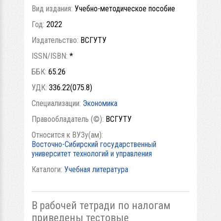
Вид издания:
Учебно-методическое пособие
Год:
2022
Издательство:
ВСГУТУ
ISSN/ISBN:
*
ББК:
65.26
УДК:
336.22(075.8)
Специализации:
Экономика
Правообладатель (©):
ВСГУТУ
Относится к ВУЗу(ам):
Восточно-Сибирский государственный
университет технологий и управления
Каталоги:
Учебная литература
В рабочей тетради по налогам
приведены тестовые