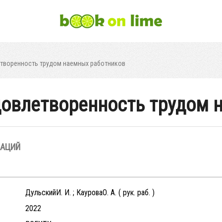
етворенность трудом наемных работников
довлетворенность трудом 
ЗАЦИЙ
ДульскийИ. И. ; КауроваО. А. ( рук. раб. )
2022