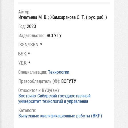
Автор:
Игнатьева М. В. ; Жамсаранова С. Т. ( рук. раб. )
Год:
2023
Издательство:
ВСГУТУ
ISSN/ISBN:
*
ББК:
*
УДК:
*
Специализации:
Технологии
Правообладатель (©):
ВСГУТУ
Относится к ВУЗу(ам):
Восточно-Сибирский государственный
университет технологий и управления
Каталоги:
Выпускные квалификационные работы (ВКР)