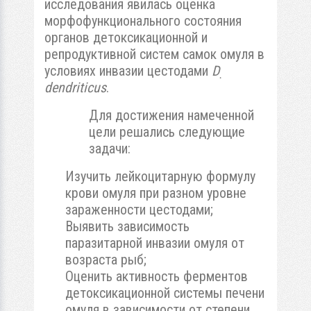
исследования явилась оценка
морфофункционального состояния
органов детоксикационной и
репродуктивной систем самок омуля в
условиях инвазии цестодами
D
.
dendriticus
.
Для достижения намеченной
цели решались следующие
задачи:
Изучить лейкоцитарную формулу
крови омуля при разном уровне
зараженности цестодами;
Выявить зависимость
паразитарной инвазии омуля от
возраста рыб;
Оценить активность ферментов
детоксикационной системы печени
омуля в зависимости от степени