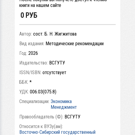
книги на нашем сайте
0
РУБ
Автор:
сост. Б. Н. Жигжитова
Вид издания:
Методические рекомендации
Год:
2026
Издательство:
ВСГУТУ
ISSN/ISBN:
отсутствует
ББК:
*
УДК:
006.03(075.8)
Специализации:
Экономика
Менеджмент
Правообладатель (©):
ВСГУТУ
Относится к ВУЗу(ам):
Восточно-Сибирский государственный