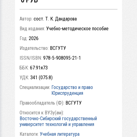
Автор:
сост. Т. К. Дандарова
Вид издания:
Учебно-методическое пособие
Год:
2026
Издательство:
ВСГУТУ
ISSN/ISBN:
978-5-908095-21-1
ББК:
67.91я73
УДК:
341 (075.8)
Специализации:
Государство и право
Юриспруденция
Правообладатель (©):
ВСГУТУ
Относится к ВУЗу(ам):
Восточно-Сибирский государственный
университет технологий и управления
Каталоги:
Учебная литература